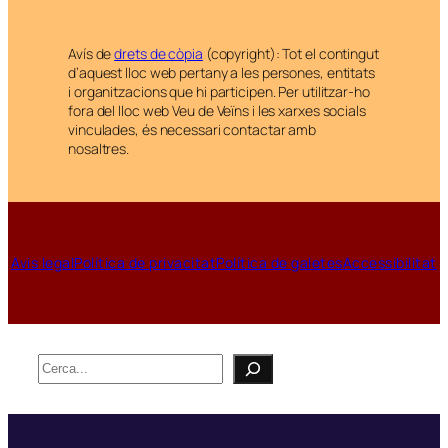
Avís de
drets de còpia
(copyright): Tot el contingut
d’aquest lloc web pertany a les persones, entitats
i organitzacions que hi participen. Per utilitzar-ho
fora del lloc web Veu de Veïns i les xarxes socials
vinculades, és necessari contactar amb
nosaltres.
Avis legal
Política de privacitat
Política de galetes
Accessibilitat
Cerca