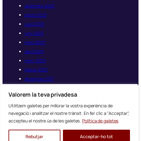
setembre 2023
agost 2023
juliol 2023
juny 2023
maig 2023
abril 2023
març 2023
febrer 2023
desembre 2017
novembre 2017
Valorem la teva privadesa
octubre 2017
Utilitzem galetes per millorar la vostra experiència de
navegació i analitzar el nostre trànsit. En fer clic a "Acceptar",
accepteu el nostre ús de les galetes.
Política de galetes
Disseny
Worondo
Rebutjar
Acceptar-ho tot