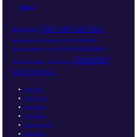
Arxiu
Barri de Can Deu
Barcelona
Barri de sants
Barri de La Bordeta
Barri de la Creu Alta
El Torrent del Capellà
Barri de Sants-Badal
Can Batlló
Sabadell
Hortet de la Farga
L'Horta Alliberada
Sants-Montjuïc
abril 2026
febrer 2026
gener 2026
febrer 2025
novembre 2024
febrer 2024