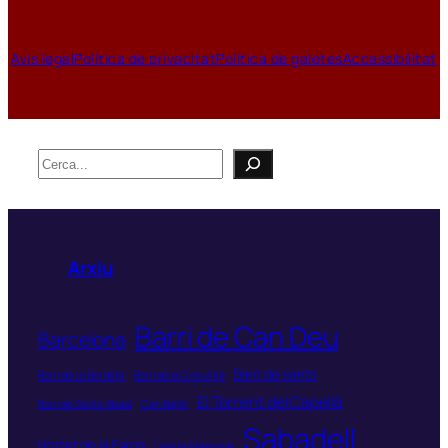
Avis legal
Política de privacitat
Política de galetes
Accessibilitat
Cerca
Arxiu
Barri de Can Deu
Barcelona
Barri de sants
Barri de La Bordeta
Barri de la Creu Alta
El Torrent del Capellà
Barri de Sants-Badal
Can Batlló
Sabadell
Hortet de la Farga
L'Horta Alliberada