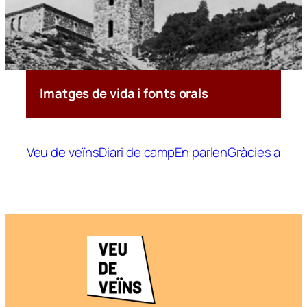
Covadonga
Sabadell
Campanar de Sant Salvador, 1961 / Joan Canudas
Imatges de vida i fonts orals
Veu de veïns
Diari de camp
En parlen
Gràcies a