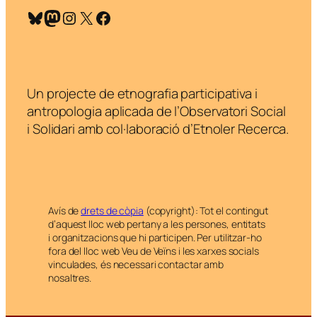
Bluesky
Mastodon
Instagram
X
Facebook
Un projecte de etnografia participativa i
antropologia aplicada de l’Observatori Social
i Solidari amb col·laboració d’Etnoler Recerca.
Avís de
drets de còpia
(copyright): Tot el contingut
d’aquest lloc web pertany a les persones, entitats
i organitzacions que hi participen. Per utilitzar-ho
fora del lloc web Veu de Veïns i les xarxes socials
vinculades, és necessari contactar amb
nosaltres.